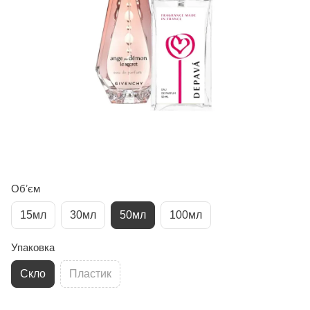
Обʼєм
15мл
30мл
50мл
100мл
Упаковка
Скло
Пластик