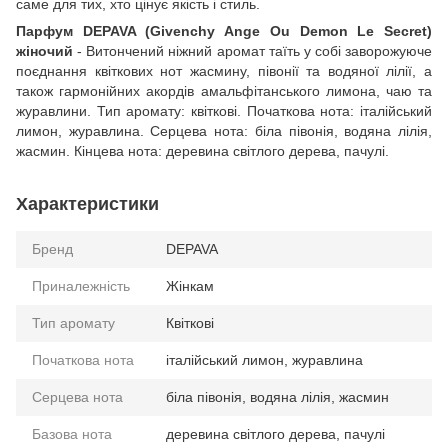
саме для тих, хто цінує якість і стиль.
Парфум DEPAVA (Givenchy Ange Ou Demon Le Secret)
жіночий
- Витончений ніжний аромат таїть у собі заворожуюче
поєднання квіткових нот жасмину, півонії та водяної лілії, а
також гармонійних акордів амальфітанського лимона, чаю та
журавлини. Тип аромату: квіткові. Початкова нота: італійський
лимон, журавлина. Серцева нота: біла півонія, водяна лілія,
жасмин. Кінцева нота: деревина світлого дерева, пачулі.
Характеристики
Бренд
DEPAVA
Приналежність
Жінкам
Тип аромату
Квіткові
Початкова нота
італійський лимон, журавлина
Серцева нота
біла півонія, водяна лілія, жасмин
Базова нота
деревина світлого дерева, пачулі