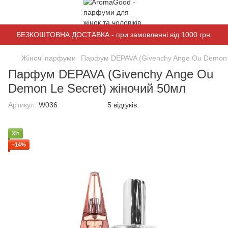
БЕЗКОШТОВНА ДОСТАВКА - при замовленні від 1000 грн.
Жіночі парфуми
Парфум DEPAVA (Givenchy Ange Ou Demon L
Парфум DEPAVA (Givenchy Ange Ou
Demon Le Secret) жіночий 50мл
Артикул:
W036
5 відгуків
Хіт
−14%