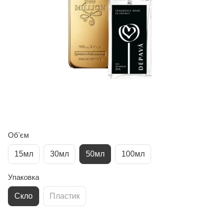
Обʼєм
15мл
30мл
50мл
100мл
Упаковка
Скло
Пластик