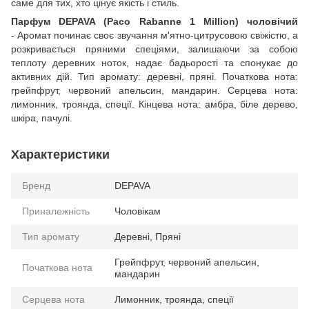
саме для тих, хто цінує якість і стиль.
Парфум DEPAVA (Paco Rabanne 1 Million) чоловічий
- Аромат починає своє звучання м'ятно-цитрусовою свіжістю, а
розкривається пряними спеціями, залишаючи за собою
теплоту деревних ноток, надає бадьорості та спонукає до
активних дій. Тип аромату: деревні, пряні. Початкова нота:
грейпфрут, червоний апельсин, мандарин. Серцева нота:
лимонник, троянда, спеції. Кінцева нота: амбра, біле дерево,
шкіра, пачулі.
Характеристики
Бренд
DEPAVA
Приналежність
Чоловікам
Тип аромату
Деревні, Пряні
Грейпфрут, червоний апельсин,
Початкова нота
мандарин
Серцева нота
Лимонник, троянда, спеції