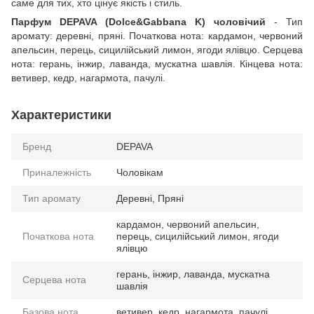
саме для тих, хто цінує якість і стиль.
Парфум DEPAVA (Dolce&Gabbana K) чоловічий
- Тип
аромату: деревні, пряні. Початкова нота: кардамон, червоний
апельсин, перець, сицилійський лимон, ягоди ялівцю. Серцева
нота: герань, інжир, лаванда, мускатна шавлія. Кінцева нота:
ветивер, кедр, нагармота, пачулі.
Характеристики
Бренд
DEPAVA
Приналежність
Чоловікам
Тип аромату
Деревні, Пряні
кардамон, червоний апельсин,
Початкова нота
перець, сицилійський лимон, ягоди
ялівцю
герань, інжир, лаванда, мускатна
Серцева нота
шавлія
Базова нота
ветивер, кедр, нагармота, пачулі