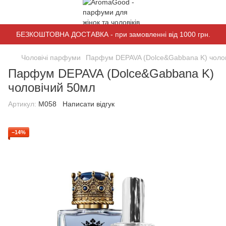
БЕЗКОШТОВНА ДОСТАВКА - при замовленні від 1000 грн.
Чоловічі парфуми
Парфум DEPAVA (Dolce&Gabbana K) чоло
Парфум DEPAVA (Dolce&Gabbana K)
чоловічий 50мл
Артикул:
M058
Написати відгук
−14%