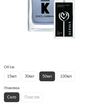
Обʼєм
15мл
30мл
50мл
100мл
Упаковка
Скло
Пластик