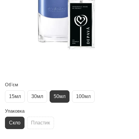
Обʼєм
15мл
30мл
50мл
100мл
Упаковка
Скло
Пластик