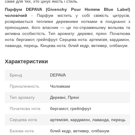
саме для тих, хто цінує якість і стиль.
Парфум DEPAVA (Givenchy Pour Homme Blue Label)
чоловічий
- Парфум містить у собі свіжість цитрусів,
розкривається теплими деревними нотками в поєднанні з
прянощами, його власник — це по-справжньому вольова та
активна особистість. Тип аромату: деревні, пряні. Початкова
нота: бергамот, грейпфрут. Серцева нота: артемізія, кардамон,
лаванда, перець. Кінцева нота: білий кедр, ветивер, олібанум.
Характеристики
Бренд
DEPAVA
Приналежність
Чоловікам
Тип аромату
Деревні, Пряні
Початкова нота
бергамот, грейпфрут
Серцева нота
артемізія, кардамон, лаванда, перець
Базова нота
білий кедр, ветивер, олібанум