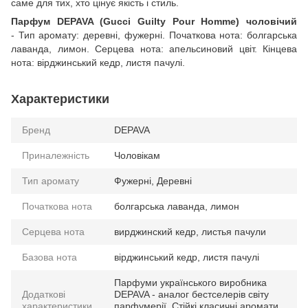
саме для тих, хто цінує якість і стиль.
Парфум DEPAVA (Gucci Guilty Pour Homme) чоловічий
- Тип аромату: деревні, фужерні. Початкова нота: болгарська
лаванда, лимон. Серцева нота: апельсиновий цвіт. Кінцева
нота: вірджинський кедр, листя пачулі.
Характеристики
Бренд
DEPAVA
Приналежність
Чоловікам
Тип аромату
Фужерні, Деревні
Початкова нота
болгарська лаванда, лимон
Серцева нота
вирджинский кедр, листья пачули
Базова нота
вірджинський кедр, листя пачулі
Парфуми українського виробника
Додаткові
DEPAVA - аналог бестселерів світу
характеристики
парфумерії. Стійкі класичні аромати