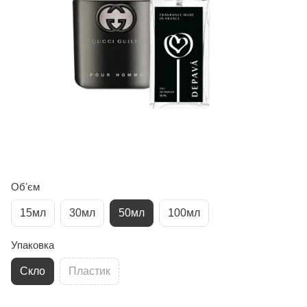
Обʼєм
15мл
30мл
50мл
100мл
Упаковка
Скло
Пластик