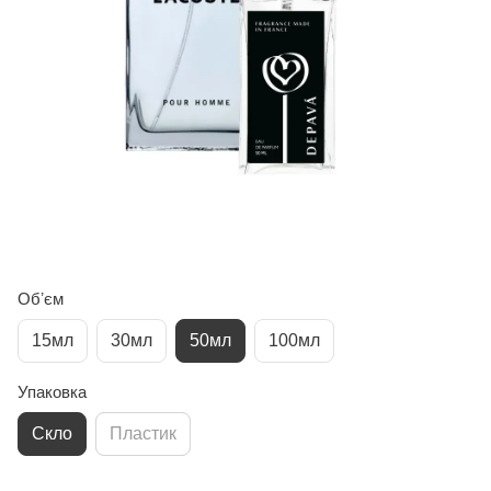
Обʼєм
15мл
30мл
50мл
100мл
Упаковка
Скло
Пластик