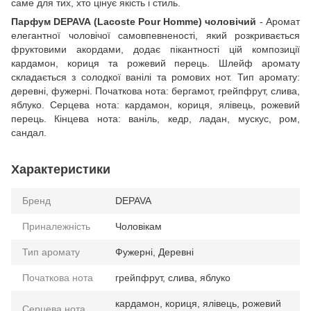
саме для тих, хто цінує якість і стиль.
Парфум DEPAVA (Lacoste Pour Homme) чоловічий
- Аромат
елегантної чоловічої самовпевненості, який розкривається
фруктовими акордами, додає пікантності цій композиції
кардамон, кориця та рожевий перець. Шлейф аромату
складається з солодкої ванілі та ромових нот. Тип аромату:
деревні, фужерні. Початкова нота: бергамот, грейпфрут, слива,
яблуко. Серцева нота: кардамон, кориця, ялівець, рожевий
перець. Кінцева нота: ваніль, кедр, ладан, мускус, ром,
сандал.
Характеристики
Бренд
DEPAVA
Приналежність
Чоловікам
Тип аромату
Фужерні, Деревні
Початкова нота
грейпфрут, слива, яблуко
кардамон, кориця, ялівець, рожевий
Серцева нота